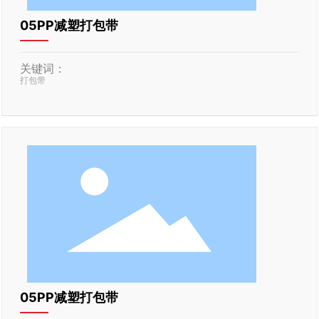
05PP减塑打包带
关键词：
打包带
05PP减塑打包带