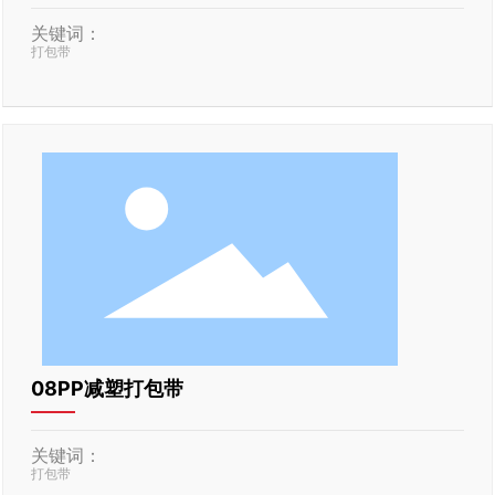
关键词：
打包带
08PP减塑打包带
关键词：
打包带