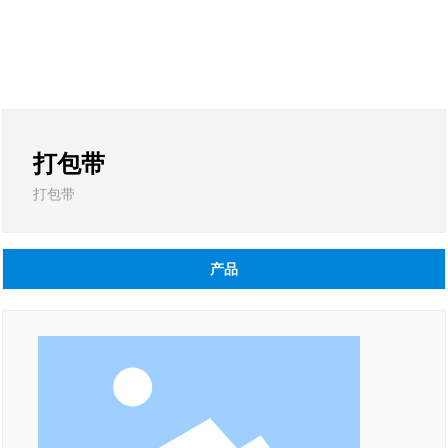
打包带
打包带
产品