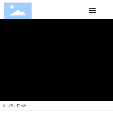
首页
打包带