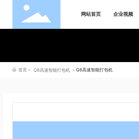
网站首页
企业视频
首页
Q8高速智能打包机
Q8高速智能打包机