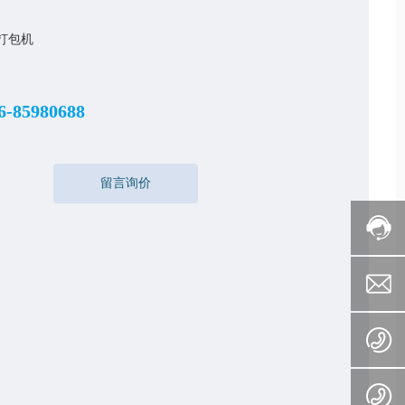
打包机
6-85980688
留言询价